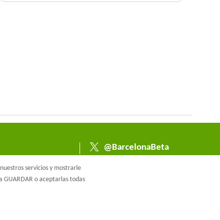
@BarcelonaBeta
@barcelonabeta.bsk
uestros servicios y mostrarle
y.social
e a GUARDAR o aceptarlas todas