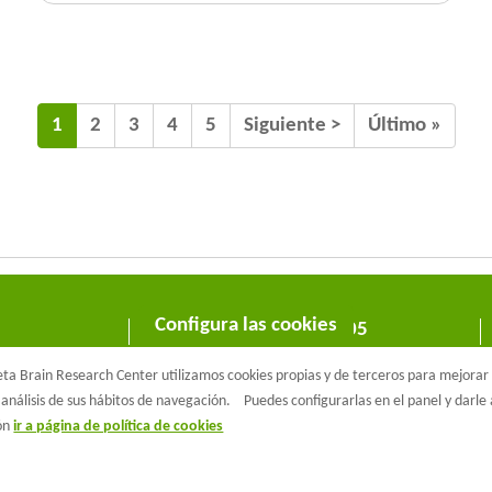
1
2
3
4
5
Siguiente >
Último »
Configura las cookies
C/ Wellington 30 - 08005
Barcelona
T +34 933 160 990 |
a Brain Research Center utilizamos cookies propias y de terceros para mejorar n
info@barcelonabeta.org
análisis de sus hábitos de navegación.
Puedes configurarlas en el panel y darl
ión
ir a página de política de cookies