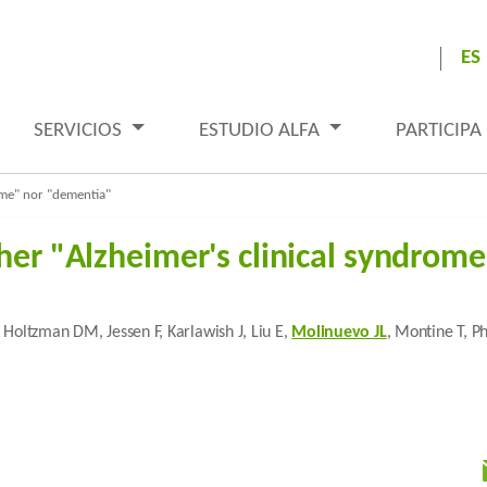
ES
SERVICIOS
ESTUDIO ALFA
PARTICIPA
rome" nor "dementia"
ther "Alzheimer's clinical syndrom
 Holtzman DM, Jessen F, Karlawish J, Liu E,
Molinuevo JL
, Montine T, P