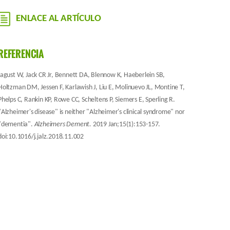
ENLACE AL ARTÍCULO
REFERENCIA
Jagust W, Jack CR Jr, Bennett DA, Blennow K, Haeberlein SB,
Holtzman DM, Jessen F, Karlawish J, Liu E, Molinuevo JL, Montine T,
Phelps C, Rankin KP, Rowe CC, Scheltens P, Siemers E, Sperling R.
"Alzheimer's disease" is neither "Alzheimer's clinical syndrome" nor
"dementia".
Alzheimers Dement.
2019 Jan;15(1):153-157.
doi:10.1016/j.jalz.2018.11.002