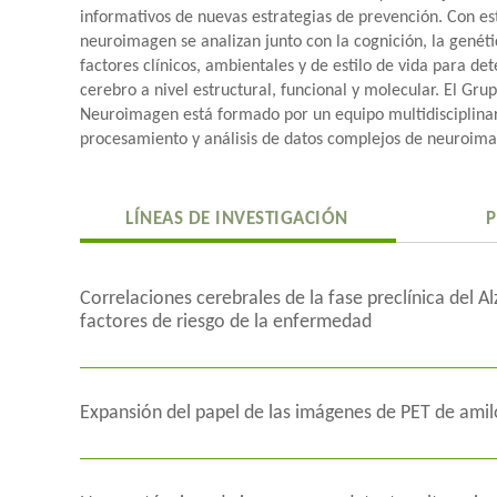
informativos de nuevas estrategias de prevención. Con est
neuroimagen se analizan junto con la cognición, la genéti
factores clínicos, ambientales y de estilo de vida para de
cerebro a nivel estructural, funcional y molecular. El Gru
Neuroimagen está formado por un equipo multidisciplinar
procesamiento y análisis de datos complejos de neuroim
LÍNEAS DE INVESTIGACIÓN
P
Correlaciones cerebrales de la fase preclínica del Al
factores de riesgo de la enfermedad
Las técnicas de neuroimagen, como la resonancia magnét
por emisión de positrones, permiten caracterizar las alte
en la fase preclínica del Alzheimer. Así, los investigador
Expansión del papel de las imágenes de PET de amil
conocimiento de los procesos fisiológicos involucrados en 
El objetivo de esta línea es buscar formas de mejorar el 
de los primeros cambios patológicos cerebrales.
tanto en el campo de la investigación como en la práctica 