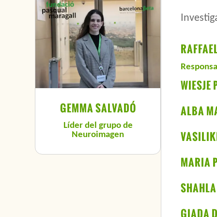
Investig
RAFFAE
Responsa
WIESJE
GEMMA SALVADÓ
ALBA M
Líder del grupo de
VASILIK
Neuroimagen
MARIA 
SHAHLA
GIADA 