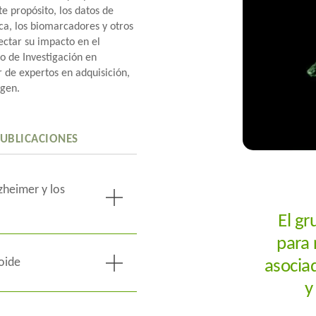
e propósito, los datos de
ca, los biomarcadores y otros
tectar su impacto en el
po de Investigación en
 de expertos en adquisición,
agen.
UBLICACIONES
zheimer y los
El g
ica y la tomografía
para 
raciones cerebrales
es pueden mejorar el
oide
asocia
la respuesta al inicio
y
uso de la imagen PET
clínica. Esta línea