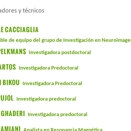
adores y técnicos
LE CACCIAGLIA
ble de equipo del grupo de Investigación en Neuroimage
 PELKMANS
Investigadora postdoctoral
ARTOS
Investigadora Predoctoral
I BIKOU
Investigadora Predoctoral
PUJOL
Investigadora predoctoral
 GHADERI
Investigadora predoctoral
DAMIANI
Analista en Resonancia Magnética