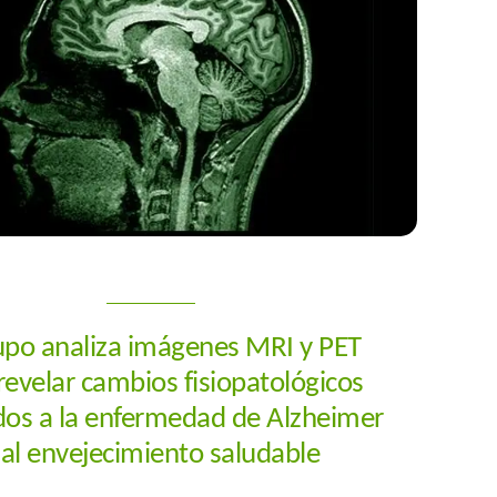
rupo analiza imágenes MRI y PET
revelar cambios fisiopatológicos
dos a la enfermedad de Alzheimer
 al envejecimiento saludable