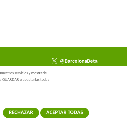
@BarcelonaBeta
@barcelonabeta.bsk
uestros servicios y mostrarle
y.social
e a GUARDAR o aceptarlas todas
RECHAZAR
ACEPTAR TODAS
RETIRAR EL 
ca de cookies