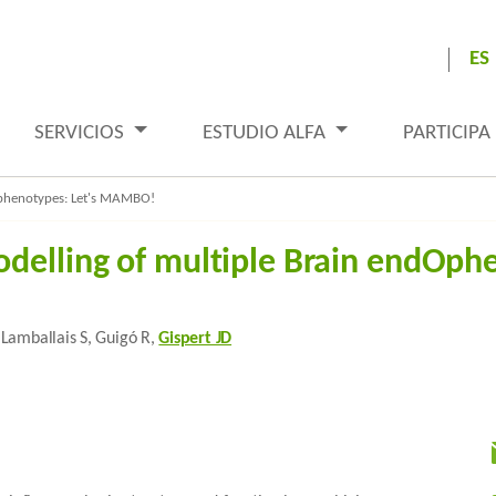
ES
SERVICIOS
ESTUDIO ALFA
PARTICIPA
dOphenotypes: Let's MAMBO!
odelling of multiple Brain endOp
 Lamballais S, Guigó R,
Gispert JD