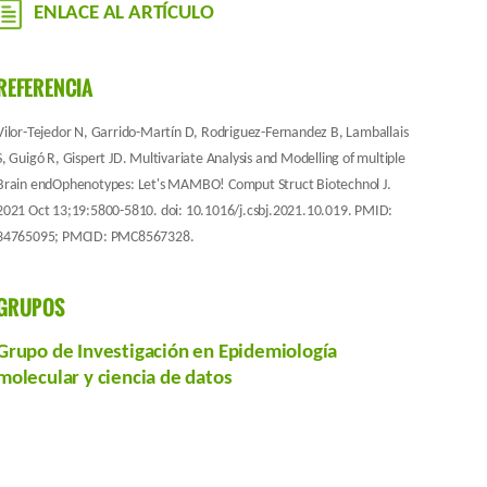
ENLACE AL ARTÍCULO
REFERENCIA
Vilor-Tejedor N, Garrido-Martín D, Rodriguez-Fernandez B, Lamballais
S, Guigó R, Gispert JD. Multivariate Analysis and Modelling of multiple
Brain endOphenotypes: Let's MAMBO! Comput Struct Biotechnol J.
2021 Oct 13;19:5800-5810. doi: 10.1016/j.csbj.2021.10.019. PMID:
34765095; PMCID: PMC8567328.
GRUPOS
Grupo de Investigación en Epidemiología
molecular y ciencia de datos