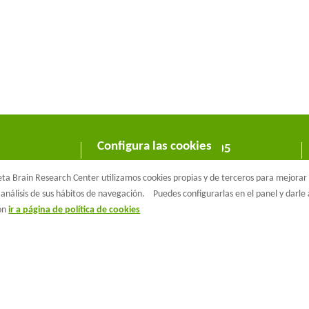
Configura las cookies
C/ Wellington 30 - 08005
Barcelona
a Brain Research Center utilizamos cookies propias y de terceros para mejorar n
T +34 933 160 990 |
info@barcelonabeta.org
análisis de sus hábitos de navegación.
Puedes configurarlas en el panel y darl
ión
ir a página de política de cookies
aβeta Brain Research Center
Aviso Legal
Política de privacidad
Políti