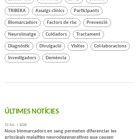
TRIBEKA
Assaigs clínics
Participants
Biomarcadors
Factors de risc
Prevenció
Neuroimatge
Cuidadors
Tractament
Diagnòstic
Divulgació
Visites
Col·laboracions
Investigadors
Demència
ÚLTIMES NOTÍCIES
23 JUL. | 2026
Nous biomarcadors en sang permeten diferenciar les
principals malalties neurodegeneratives que causen