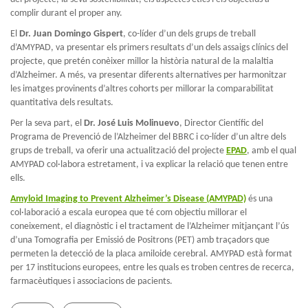
complir durant el proper any.
El
Dr. Juan Domingo Gispert
, co-líder d’un dels grups de treball
d’AMYPAD, va presentar els primers resultats d’un dels assaigs clínics del
projecte, que pretén conèixer millor la història natural de la malaltia
d’Alzheimer. A més, va presentar diferents alternatives per harmonitzar
les imatges provinents d’altres cohorts per millorar la comparabilitat
quantitativa dels resultats.
Per la seva part, el
Dr. José Luis Molinuevo
, Director Científic del
Programa de Prevenció de l’Alzheimer del BBRC i co-líder d’un altre dels
grups de treball, va oferir una actualització del projecte
EPAD
, amb el qual
AMYPAD col·labora estretament, i va explicar la relació que tenen entre
ells.
Amyloid Imaging to Prevent Alzheimer’s Disease (AMYPAD)
és una
col·laboració a escala europea que té com objectiu millorar el
coneixement, el diagnòstic i el tractament de l’Alzheimer mitjançant l’ús
d’una Tomografia per Emissió de Positrons (PET) amb traçadors que
permeten la detecció de la placa amiloide cerebral. AMYPAD està format
per 17 institucions europees, entre les quals es troben centres de recerca,
farmacèutiques i associacions de pacients.