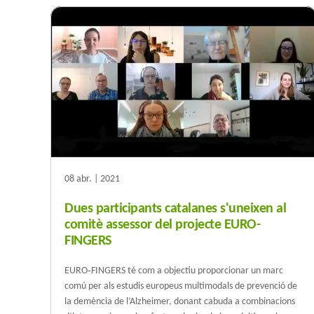
08 abr. | 2021
Dues participants catalanes s'uneixen al
comitè assessor del projecte EURO-
FINGERS
EURO‐FINGERS té com a objectiu proporcionar un marc
comú per als estudis europeus multimodals de prevenció de
la demència de l’Alzheimer, donant cabuda a combinacions