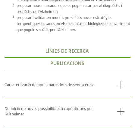
proposar nous marcadors que es puguin usar per al diagnòstic i
pronòstic de l’Alzheimer;
proposar i validar en models pre-clínics noves estratègies
terapèutiques basades en els mecanismes biològics de l’envelliment
que puguin ser útils per l’Alzheimer.
LÍNIES DE RECERCA
PUBLICACIONS
Caracterització de nous marcadors de senescència
S’ha demostrat que l’acumulació de cèl·lules senescents juga un
paper important en l’envelliment i, sobretot, les malalties
relacionades, com per exemple l’Alzheimer. Les hipòtesis
Definició de noves possibilitats terapèutiques per
actuals proposen que la presència exagerada de cèl·lules
l’Alzheimer
senescents al cervell genera un microentorn favorable a
Descobrir que les cèl·lules senescents juguen un paper
l’acumulació d’agregats i la progressió de la neurodegeneració
important en el progrés de la malaltia d’Alzheimer obre noves
que defineix l’Alzheimer. Per tant, marcadors que permetin