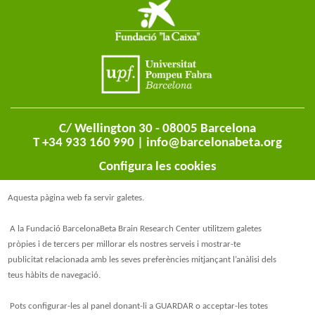
C/ Wellington 30 - 08005 Barcelona
T +34 933 160 990 |
info@barcelonabeta.org
Configura les cookies
Aquesta pàgina web fa servir galetes.
A la Fundació BarcelonaBeta Brain Research Center utilitzem galetes
pròpies i de tercers per millorar els nostres serveis i mostrar-te
publicitat relacionada amb les seves preferències mitjançant l’anàlisi dels
teus hàbits de navegació.
@BarcelonaBeta
Pots configurar-les al panel donant-li a GUARDAR o acceptar-les totes