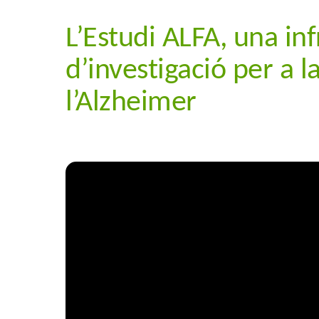
L’Estudi ALFA, una in
d’investigació per a 
l’Alzheimer