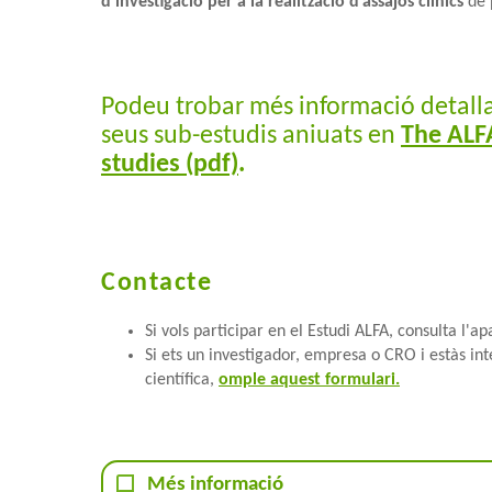
d’investigació per a la realització d’assajos clínics
de 
Podeu trobar més informació detallad
seus sub-estudis aniuats en
The ALFA
studies (pdf)
.
Contacte
Si vols participar en el Estudi ALFA, consulta l'a
Si ets un investigador, empresa o CRO i estàs int
científica,
omple aquest formulari.
Més informació