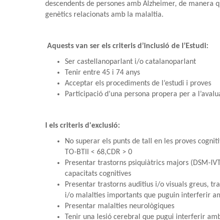
descendents de persones amb Alzheimer, de manera que
genètics relacionats amb la malaltia.
Aquests van ser els criteris d’inclusió de l’Estudi:
Ser castellanoparlant i/o catalanoparlant
Tenir entre 45 i 74 anys
Acceptar els procediments de l’estudi i proves
Participació d’una persona propera per a l’avalua
I els criteris d'exclusió:
No superar els punts de tall en les proves cogni
TO-BTII < 68,CDR > 0
Presentar trastorns psiquiàtrics majors (DSM-IVT
capacitats cognitives
Presentar trastorns auditius i/o visuals greus, 
i/o malalties importants que puguin interferir a
Presentar malalties neurològiques
Tenir una lesió cerebral que pugui interferir amb