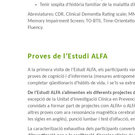
Tenir sospita d’història familiar de la malaltia
Abreviatures: CDR, Clinical Dementia Rating scale; M
Memory Impairment Screen; TO-BTII, Time-Orientation s
Fluency.
Proves de l’Estudi ALFA
A la primera visita de l’Estudi ALFA, els participants va
proves de cognició i d’infermeria (mesures antropomètri
completar qüestionaris d’hàbits de vida, i se’ls va extr
De l’Estudi ALFA s’alimenten els diferents projectes 
excepció de la Unitat d’Investigació Clínica en Prevenc
convidats a formar part de projectes com ALFA+ o ALFA
altres proves com ara ressonància magnètica cerebral,
les sigles en anglès), punció lumbar i test d’olfacció, en
La caracterització exhaustiva dels participants convert