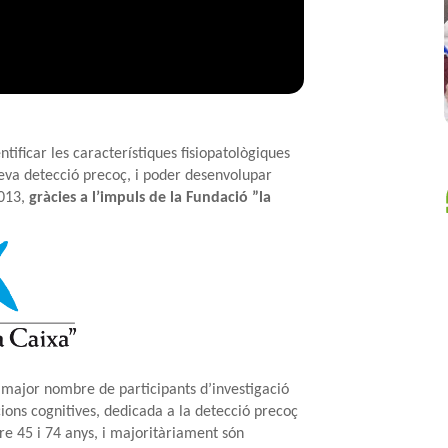
ntificar les característiques fisiopatològiques
seva detecció precoç, i poder desenvolupar
2013,
gràcies a l’impuls de la Fundació ”la
 major nombre de participants d’investigació
ions cognitives, dedicada a la detecció precoç
tre 45 i 74 anys, i majoritàriament són