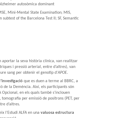
 d’Alzheimer autosòmica dominant
MSE, Mini-Mental State Examination; MIS,
ubtest of the Barcelona Test II; SF, Semantic
n aportar la seva història clínica, van realitzar
ques i pressió arterial, entre d’altres), van
eure sang per obtenir el genotip d’
APOE
.
d’investigació
que es duen a terme al BBRC, a
ió de la Demència. Així, els participants són
 Opcional, en els quals també s’inclouen
 tomografia per emissió de positrons (PET, per
tre d’altres.
eix l’Estudi ALFA en una
valuosa estructura