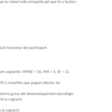
 la cohort està enriquida pel que fa a factors
ció funcional del participant
tives següents: MMSE < 26, MIS < 6, SF < 12,
R) o malalties que puguin afectar les
trastorns greus del desenvolupament neurològic
mb la cognició
 la cognició