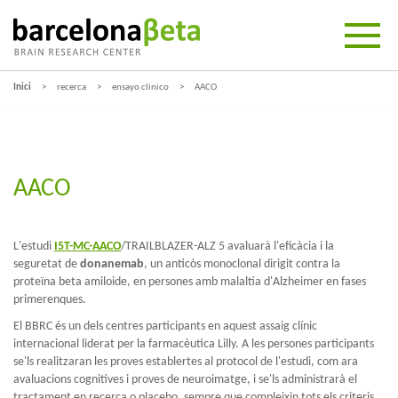
Inici
recerca
ensayo clinico
AACO
AACO
L'estudi
I5T-MC-AACO
/TRAILBLAZER-ALZ 5 avaluarà l'eficàcia i la
seguretat de
donanemab
, un anticòs monoclonal dirigit contra la
proteïna beta amiloide, en persones amb malaltia d'Alzheimer en fases
primerenques.
El BBRC és un dels centres participants en aquest assaig clínic
internacional liderat per la farmacèutica Lilly. A les persones participants
se'ls realitzaran les proves establertes al protocol de l'estudi, com ara
avaluacions cognitives i proves de neuroimatge, i se'ls administrarà el
tractament en recerca o placebo, sempre que compleixin tots els criteris