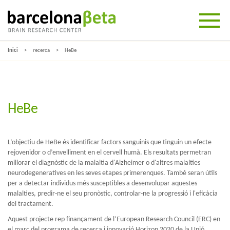
Inici
recerca
HeBe
HeBe
L’objectiu de HeBe és identificar factors sanguinis que tinguin un efecte
rejovenidor o d’envelliment en el cervell humà. Els resultats permetran
millorar el diagnòstic de la malaltia d'Alzheimer o d'altres malalties
neurodegeneratives en les seves etapes primerenques. També seran útils
per a detectar individus més susceptibles a desenvolupar aquestes
malalties, predir-ne el seu pronòstic, controlar-ne la progressió i l'eficàcia
del tractament.
Aquest projecte rep finançament de l’European Research Council (ERC) en
el marc del programa de recerca i innovació Horizon 2020 de la Unió