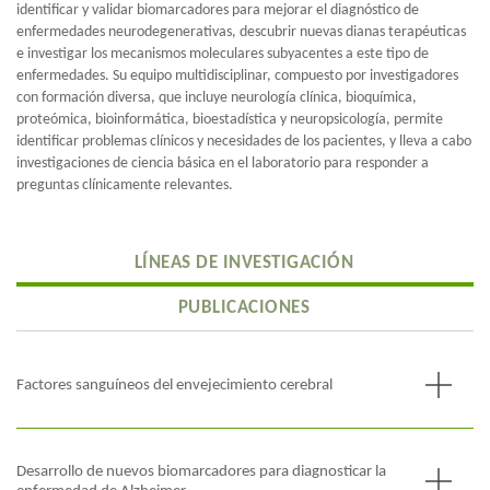
identificar y validar biomarcadores para mejorar el diagnóstico de
enfermedades neurodegenerativas, descubrir nuevas dianas terapéuticas
e investigar los mecanismos moleculares subyacentes a este tipo de
enfermedades. Su equipo multidisciplinar, compuesto por investigadores
con formación diversa, que incluye neurología clínica, bioquímica,
proteómica, bioinformática, bioestadística y neuropsicología, permite
identificar problemas clínicos y necesidades de los pacientes, y lleva a cabo
investigaciones de ciencia básica en el laboratorio para responder a
preguntas clínicamente relevantes.
LÍNEAS DE INVESTIGACIÓN
PUBLICACIONES
Factores sanguíneos del envejecimiento cerebral
Esta línea de investigación se inició con el proyecto HeBe (ERC
Starting Grant), financiado por el European Research Council
(Horizon 2020; acuerdo de subvención n.º 948677), con el
Desarrollo de nuevos biomarcadores para diagnosticar la
objetivo de identificar factores presentes en la sangre con