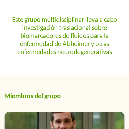
Estudio
DIVAD
, una iniciativa que, en colaboración con el
centro de atención primaria del Raval Sur, evalúa la
implementación y el rendimiento de los biomarcadores
Este grupo multidisciplinar lleva a cabo
sanguíneos en comunidades infrarrepresentadas. El
investigación traslacional sobre
proyecto analiza factores biológicos, clínicos y
socioeconómicos que pueden influir en su uso y
biomarcadores de fluidos para la
variabilidad, con el objetivo de garantizar estrategias
enfermedad de Alzheimer y otras
diagnósticas robustas y equitativas.
enfermedades neurodegenerativas
Miembros del grupo