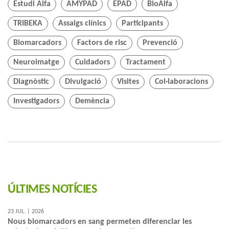
Estudi Alfa
AMYPAD
EPAD
BioAlfa
TRIBEKA
Assaigs clínics
Participants
Biomarcadors
Factors de risc
Prevenció
Neuroimatge
Cuidadors
Tractament
Diagnòstic
Divulgació
Visites
Col·laboracions
Investigadors
Demència
ÚLTIMES NOTÍCIES
23 JUL. | 2026
Nous biomarcadors en sang permeten diferenciar les