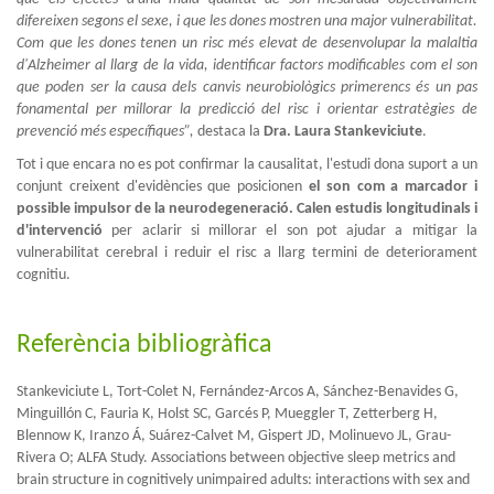
difereixen segons el sexe, i que les dones mostren una major vulnerabilitat.
Com que les dones tenen un risc més elevat de desenvolupar la malaltia
d'Alzheimer al llarg de la vida, identificar factors modificables com el son
que poden ser la causa dels canvis neurobiològics primerencs és un pas
fonamental per millorar la predicció del risc i orientar estratègies de
prevenció més específiques”,
destaca
la
Dra. Laura Stankeviciute
.
Tot i que encara no es pot confirmar la causalitat, l'estudi dona suport a un
conjunt creixent d'evidències que posicionen
el son com a marcador i
possible impulsor de la neurodegeneració.
Calen estudis longitudinals i
d'intervenció
per aclarir si millorar el son pot ajudar a mitigar la
vulnerabilitat cerebral i reduir el risc a llarg termini de deteriorament
cognitiu.
Referència bibliogràfica
Stankeviciute L, Tort-Colet N, Fernández-Arcos A, Sánchez-Benavides G,
Minguillón C, Fauria K, Holst SC, Garcés P, Mueggler T, Zetterberg H,
Blennow K, Iranzo Á, Suárez-Calvet M, Gispert JD, Molinuevo JL, Grau-
Rivera O; ALFA Study. Associations between objective sleep metrics and
brain structure in cognitively unimpaired adults: interactions with sex and