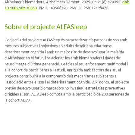
Alzheimer's biomarkers. Alzheimers Dement. 2025 Jun;21(6):e70353.
doi:
10.1002/alz.70353
. PMID: 40566790; PMCID: PMC12198473.
Sobre el projecte ALFASleep
L'objectiu del projecte ALFASleep és caracteritzar els patrons de son amb
mesures subjectives i objectives en adults de mitjana edat sense
deteriorament cognitiu i amb un major risc de desenvolupar la malaltia
d'Alzheimer en el futur, i relacionar-los amb biomarcadors i dades de
neuroimatge d'última generació. Gràcies al seu enfocament multimodal i
a la cohort de participants a l'estudi, enriquida amb factors de risc, el
projecte contribuirà a la comprensió dels mecanismes subjacents a
l'associació entre el son i el deteriorament cognitiu. Així doncs, el projecte
pretén desenvolupar biomarcadors no invasius i estratègies preventives
dirigides al son. ALFASleep compta amb la participació de 200 persones de
la cohort ALFA+.