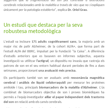
suggereix que la fragmentació del son pot contribuir a alteracions
cerebrals relacionades amb la malaltia a través de vies que no s'expliquen
únicament per la patologia establerta”,
explica
Dr. Oriol Grau
.
Un estudi que destaca per la seva
robustesa metodològica
L'estudi va incloure
171 adults cognitivament sans
, la majoria amb un
major risc de patir Alzheimer, de la cohort ALFA+, que forma part de
l'estudi ALFA del BBRC, impulsat per la Fundació "la Caixa". A diferència
d'estudis anteriors que es basaven en informes subjectius, aquesta
investigació va utilitzar
l'actígraf,
un dispositiu no invasiu que rastreja els
patrons de son en el seu entorn habitual durant períodes de fins a dues
setmanes, proporcionant
una avaluació més precisa.
Els participants també van ser avaluats amb
ressonància magnètica
cerebral
i
anàlisis de líquid cefalorraquidi
per mesurar les proteïnes
amiloide i tau, principals
biomarcadors de la malaltia d’Alzheimer
. L’ús
combinat de biomarcadors objectius de son i proves biomèdiques ha
permès a l’equip investigador
aïllar el paper independent dels trastorns
del son
en relació amb els canvis cerebrals.