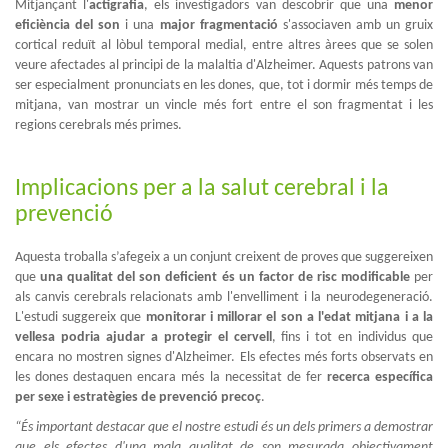
Mitjançant l'
actigrafia
, els investigadors van descobrir que una
menor
eficiència del son
i una
major fragmentació
s'associaven amb un gruix
cortical reduït al lòbul temporal medial, entre altres àrees que se solen
veure afectades al principi de la malaltia d'Alzheimer. Aquests patrons van
ser especialment pronunciats en les dones, que, tot i dormir més temps de
mitjana, van mostrar un vincle més fort entre el son fragmentat i les
regions cerebrals més primes.
Implicacions per a la salut cerebral i la
prevenció
Aquesta troballa s’afegeix a un conjunt creixent de proves que suggereixen
que
una qualitat del son deficient és un factor de risc modificable
per
als canvis cerebrals relacionats amb l'envelliment i la neurodegeneració.
L'estudi suggereix que
monitorar i millorar el son a l'edat mitjana i a la
vellesa podria ajudar a protegir el cervell
, fins i tot en individus que
encara no mostren signes d'Alzheimer. Els efectes més forts observats en
les dones destaquen encara més la necessitat de fer
recerca específica
per sexe i estratègies de prevenció precoç
.
“És important destacar que el nostre estudi és un dels primers a demostrar
que els efectes d'una mala qualitat de son mesurada objectivament