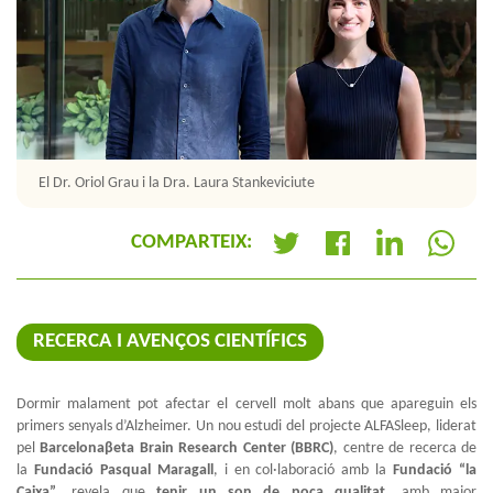
El Dr. Oriol Grau i la Dra. Laura Stankeviciute
COMPARTEIX:
+
RECERCA I AVENÇOS CIENTÍFICS
Dormir malament pot afectar el cervell molt abans que apareguin els
primers senyals d’Alzheimer.
Un nou estudi del projecte ALFASleep, liderat
pel
Barcelonaβeta Brain Research Center (BBRC)
, centre de recerca de
la
Fundació Pasqual Maragall
, i en col·laboració amb la
Fundació “la
Caixa”
, revela que
tenir un son de poca qualitat
, amb major