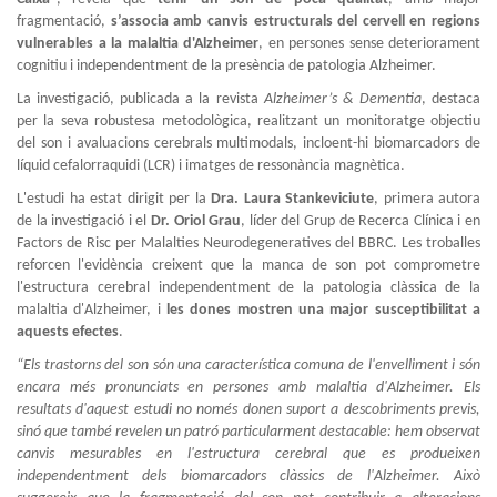
fragmentació,
s’associa amb canvis estructurals del cervell en regions
vulnerables a la malaltia d'Alzheimer
, en persones sense deteriorament
cognitiu i independentment de la presència de patologia Alzheimer.
La investigació, publicada a la revista
Alzheimer’s & Dementia
, destaca
per la seva robustesa metodològica, realitzant un monitoratge objectiu
del son i avaluacions cerebrals multimodals, incloent-hi biomarcadors de
líquid cefalorraquidi (LCR) i imatges de ressonància magnètica.
L'estudi ha estat dirigit per la
Dra. Laura Stankeviciute
, primera autora
de la investigació i el
Dr. Oriol Grau
, líder del Grup de Recerca Clínica i en
Factors de Risc per Malalties Neurodegeneratives del BBRC. Les troballes
reforcen l'evidència creixent que la manca de son pot comprometre
l'estructura cerebral independentment de la patologia clàssica de la
malaltia d'Alzheimer, i
les dones mostren una major susceptibilitat a
aquests efectes
.
“Els trastorns del son són una característica comuna de l'envelliment i són
encara més pronunciats en persones amb malaltia d'Alzheimer. Els
resultats d'aquest estudi no només donen suport a descobriments previs,
sinó que també revelen un patró particularment destacable: hem observat
canvis mesurables en l'estructura cerebral que es produeixen
independentment dels biomarcadors clàssics de l'Alzheimer. Això