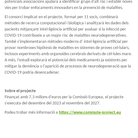
potencials associacions ajudarà a identificar grups d'alt risc i establir noves
vies per trobar enfocaments innovadors en la prevenció de malalties.
El consorci implicat en el projecte, format per 11 socis, combinarà
mètodes de recerca computacional i biològica i analitzarà les dades dels
pacients mitjançant intel·ligència artificial per avaluar si la infecció per
COVID-19 contribueix a un major risc de malalties neurodegeneratives.
També s'implementaran mètodes moderns d’ intel·ligència artificial per
provar nombroses hipòtesis de malalties en sistemes de proves cel·lulars,
inclosos experiments amb organoides cerebrals derivats de cèl·lules mare.
A més, l'estudi explorarà el potencial dels medicaments ja existents per
mitigar la demència o l'aparició de processos de neurodegeneració que la
COVID-19 podria desencadenar.
Sobre el projecte
Finançat amb 7,3 milions d'euros per la Comissió Europea, el projecte
s'executa del desembre del 2023 al novembre del 2027.
Podeu trobar més informació a
https://www.commute-project.eu