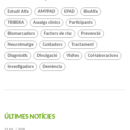
Estudi Alfa
AMYPAD
EPAD
BioAlfa
TRIBEKA
Assaigs clínics
Participants
Biomarcadors
Factors de risc
Prevenció
Neuroimatge
Cuidadors
Tractament
Diagnòstic
Divulgació
Visites
Col·laboracions
Investigadors
Demència
ÚLTIMES NOTÍCIES
23 JUL. | 2026