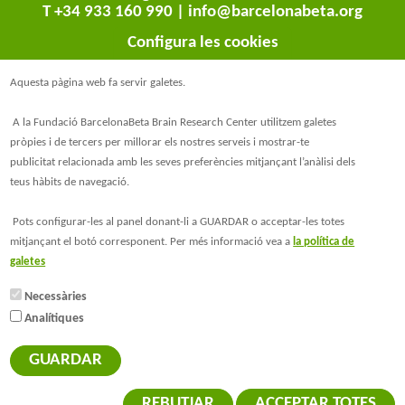
T +34 933 160 990 |
info@barcelonabeta.org
Configura les cookies
Aquesta pàgina web fa servir galetes.
A la Fundació BarcelonaBeta Brain Research Center utilitzem galetes
pròpies i de tercers per millorar els nostres serveis i mostrar-te
publicitat relacionada amb les seves preferències mitjançant l’anàlisi dels
teus hàbits de navegació.
@BarcelonaBeta
Pots configurar-les al panel donant-li a GUARDAR o acceptar-les totes
mitjançant el botó corresponent. Per més informació vea a
la política de
@barcelonabeta.bsky.social
galetes
Necessàries
Analítiques
© Barcelonaβeta Brain Research Center
Avís legal
GUARDAR
Política de privacitat
Política de Galetes
REBUTJAR
ACCEPTAR TOTES