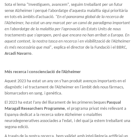
Sota el lema “Investiguem, avancem”, seguim treballant per un futur
sense Alzheimer i perquè l’abordatge d’aquesta malaltia sigui prioritària
en tots els àmbits d’actuació.
“En el panorama global de la recerca de
l’Alzheimer, ha estat un any marcat per un canvi de paradigma important
en l’abordatge de la malaltia per l’aprovació als Estats Units de nous
tractaments que s’apropen, però que encara no han arribat a Europa. En
aquest context, la nostra tasca en recerca i en visibilització de l’Alzheimer
és més necessària que mai”
, explica el director de la Fundació i el BBRC,
Arcadi Navarro
.
Més recerca i conscienciació de l’Alzheimer
Aquest 2023 ha estat un any on s’han produït avenços importants en el
diagnòstic i el tractament de l’Alzheimer en l'àmbit dels nous fàrmacs,
biomarcadors en sang, i genètica.
El 2023 ha estat l’any del lliurament de les primeres beques
Pasqual
Maragall Researchers Programme
, el programa privat més rellevant a
Espanya dedicat a la recerca sobre Alzheimer o malalties
neurodegeneratives associades a l’edat, i del qual ja estem treballant una
segona edició.
A través de la nostra recerca, hem validat amb intel·ligència artificial un