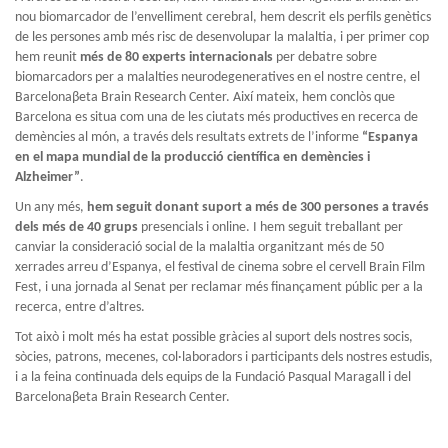
nou biomarcador de l’envelliment cerebral, hem descrit els perfils genètics
de les persones amb més risc de desenvolupar la malaltia, i per primer cop
hem reunit
més de 80 experts internacionals
per debatre sobre
biomarcadors per a malalties neurodegeneratives en el nostre centre, el
Barcelonaβeta Brain Research Center. Així mateix, hem conclòs que
Barcelona es situa com una de les ciutats més productives en recerca de
demències al món, a través dels resultats extrets de l’informe
“Espanya
en el mapa mundial de la producció científica en demències i
Alzheimer”
.
Un any més,
hem seguit donant suport a més de 300 persones a través
dels més de 40 grups
presencials i online. I hem seguit treballant per
canviar la consideració social de la malaltia organitzant més de 50
xerrades arreu d’Espanya, el festival de cinema sobre el cervell Brain Film
Fest, i una jornada al Senat per reclamar més finançament públic per a la
recerca, entre d’altres.
Tot això i molt més ha estat possible gràcies al suport dels nostres socis,
sòcies, patrons, mecenes, col·laboradors i participants dels nostres estudis,
i a la feina continuada dels equips de la Fundació Pasqual Maragall i del
Barcelonaβeta Brain Research Center.