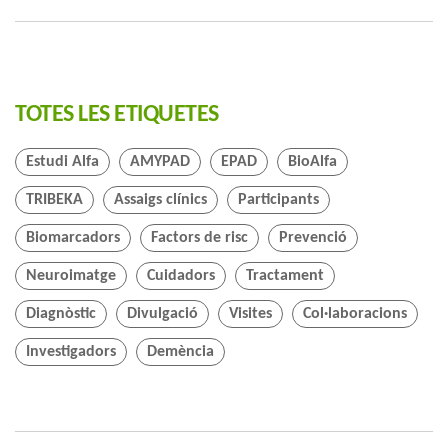
TOTES LES ETIQUETES
Estudi Alfa
AMYPAD
EPAD
BioAlfa
TRIBEKA
Assaigs clínics
Participants
Biomarcadors
Factors de risc
Prevenció
Neuroimatge
Cuidadors
Tractament
Diagnòstic
Divulgació
Visites
Col·laboracions
Investigadors
Demència