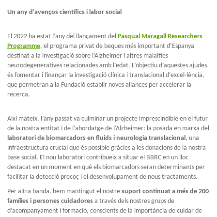
Un any d’avenços científics i labor social
El 2022 ha estat l’any del llançament del
Pasqual Maragall Researchers
Programme
, el programa privat de beques més important d’Espanya
destinat a la investigació sobre l’Alzheimer i altres malalties
neurodegeneratives relacionades amb l’edat. L’objectiu d’aquestes ajudes
és fomentar i finançar la investigació clínica i translacional d’excel·lència,
que permetran a la Fundació establir noves aliances per accelerar la
recerca.
Així mateix, l’any passat va culminar un projecte imprescindible en el futur
de la nostra entitat i de l’abordatge de l’Alzheimer: la posada en marxa del
laboratori de biomarcadors en fluids i neurologia translacional
, una
infraestructura crucial que és possible gràcies a les donacions de la nostra
base social. El nou laboratori contribueix a situar el BBRC en un lloc
destacat en un moment en què els biomarcadors seran determinants per
facilitar la detecció precoç i el desenvolupament de nous tractaments.
Per altra banda, hem mantingut el nostre
suport continuat a més de 200
famílies i persones cuidadores
a través dels nostres grups de
d’acompanyament i formació, conscients de la importància de cuidar de