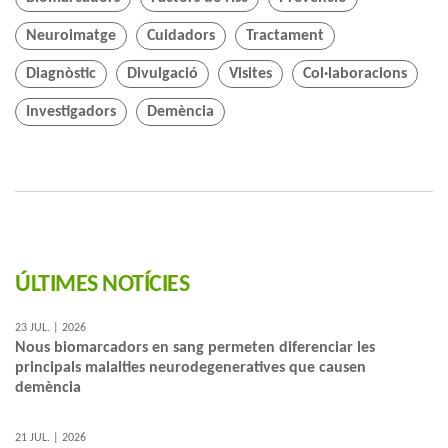
Neuroimatge
Cuidadors
Tractament
Diagnòstic
Divulgació
Visites
Col·laboracions
Investigadors
Demència
ÚLTIMES NOTÍCIES
23 JUL. | 2026
Nous biomarcadors en sang permeten diferenciar les
principals malalties neurodegeneratives que causen
demència
21 JUL. | 2026