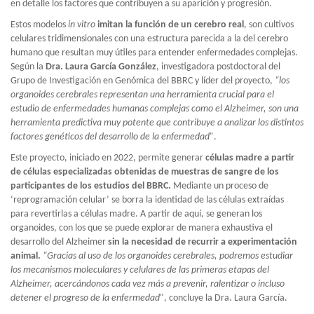
en detalle los factores que contribuyen a su aparición y progresión.
Estos modelos
in vitro
imitan la función de un cerebro real
, son cultivos
celulares tridimensionales con una estructura parecida a la del cerebro
humano que resultan muy útiles para entender enfermedades complejas.
Según la
Dra. Laura García González
, investigadora postdoctoral del
Grupo de Investigación en Genómica del BBRC y líder del proyecto,
“los
organoides cerebrales representan una herramienta crucial para el
estudio de enfermedades humanas complejas como el Alzheimer, son una
herramienta predictiva muy potente que contribuye a analizar los distintos
factores genéticos del desarrollo de la enfermedad”
.
Este proyecto, iniciado en 2022, permite generar
células madre a partir
de células especializadas obtenidas de muestras de sangre de los
participantes de los estudios del BBRC.
Mediante un proceso de
‘reprogramación celular’ se borra la identidad de las células extraídas
para revertirlas a células madre. A partir de aquí, se generan los
organoides, con los que se puede explorar de manera exhaustiva el
desarrollo del Alzheimer
sin la necesidad de recurrir a experimentación
animal.
“Gracias al uso de los organoides cerebrales, podremos estudiar
los mecanismos moleculares y celulares de las primeras etapas del
Alzheimer, acercándonos cada vez más a prevenir, ralentizar o incluso
detener el progreso de la enfermedad”
, concluye la Dra. Laura García.