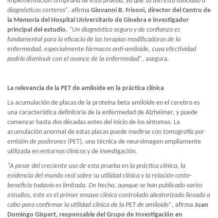
implementación temprana de esta prueba, ya que su uso está asociado a
diagnósticos certeros”
, afirma
Giovanni B. Frisoni, director del Centro de
la Memoria del Hospital Universitario de Ginebra e investigador
principal del estudio.
“Un diagnóstico seguro y de confianza es
fundamental para la eficacia de las terapias modificadoras de la
enfermedad, especialmente fármacos anti-amiloide, cuya efectividad
podría disminuir con el avance de la enfermedad”
, asegura.
La relevancia de la PET de amiloide en la práctica clínica
La acumulación de placas de la proteína beta amiloide en el cerebro es
una característica definitoria de la enfermedad de Alzheimer, y puede
comenzar hasta dos décadas antes del inicio de los síntomas. La
acumulación anormal de estas placas puede medirse con
tomografía por
emisión de positrones
(PET), una técnica de neuroimagen ampliamente
utilizada en entornos clínicos y de investigación.
“A pesar del creciente uso de esta prueba en la práctica clínica, la
evidencia del mundo real sobre su utilidad clínica y la relación coste-
beneficio todavía es limitada. De hecho, aunque se han publicado varios
estudios, este es el primer ensayo clínico controlado aleatorizado llevado a
cabo para confirmar la utilidad clínica de la PET de amiloide”
, afirma
Juan
Domingo Gispert, responsable del Grupo de Investigación en