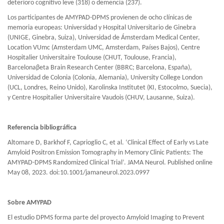
deterioro cognitivo leve (318) o demencia (237).
Los participantes de AMYPAD-DPMS provienen de ocho clínicas de
memoria europeas: Universidad y Hospital Universitario de Ginebra
(UNIGE, Ginebra, Suiza), Universidad de Ámsterdam Medical Center,
Location VUmc (Amsterdam UMC, Amsterdam, Países Bajos), Centre
Hospitalier Universitaire Toulouse (CHUT, Toulouse, Francia),
Barcelonaβeta Brain Research Center (BBRC; Barcelona, España),
Universidad de Colonia (Colonia, Alemania), University College London
(UCL, Londres, Reino Unido), Karolinska Institutet (KI, Estocolmo, Suecia),
y Centre Hospitalier Universitaire Vaudois (CHUV, Lausanne, Suiza).
Referencia bibliográfica
Altomare D, Barkhof F, Caprioglio C, et al. ‘Clinical Effect of Early vs Late
Amyloid Positron Emission Tomography in Memory Clinic Patients: The
AMYPAD-DPMS Randomized Clinical Trial’. JAMA Neurol. Published online
May 08, 2023. doi:10.1001/jamaneurol.2023.0997
Sobre AMYPAD
El estudio DPMS forma parte del proyecto Amyloid Imaging to Prevent