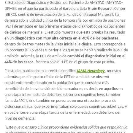
El Estudio de Diagnóstico y Gestión del Paciente de AMYPAD (AMYPAD-
DPMS), en el que ha participado el Barcelonaβeta Brain Research Center
(BBRC), centro de investigación de la Fundación Pasqual Maragall, ha
demostrado la utilidad clínica de la tomografía por emisión de positrones
(PET) de amiloide en las primeras etapas del diagnóstico de los pacientes
de clínicas de memoria. El estudio muestra que esta prueba ha resultado
en un
diagnóstico con muy alta certeza en el 40% de los pacientes
,
dentro de los tres meses de la visita inicial a la clínica. Esto corresponde a
un porcentaje 3,5 veces superior a los que no se habían realizado la PET de
amiloide. Además, la PET de amiloide
cambió el diagnóstico inicial en el
44% de los casos
, frente a solo el 11% en el grupo sin esta prueba.
El estudio, publicado en la revista científica
JAMA Neurology
, muestra
además que el impacto clínico de la PET de amiloide se observó
consistentemente no sólo en la población que se considera más
beneficiada de la evaluación de biomarcadores, es decir, en aquellos en
una etapa intermedia de deterioro (deterioro cognitivo leve, también
llamado MCI), sino también en personas en una etapa temprana de
disfunción clínica, que experimentaban solo quejas cognitivas subjetivas, y
en pacientes en una etapa tardía de la enfermedad, con deterioro del
nivel de demencia.
“Este nuevo ensayo clínico proporciona evidencias sólidas que respaldan la