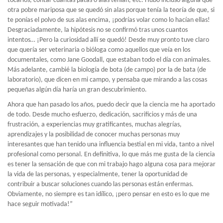
tocarlos, contar cuántas patas o alas tenían, etc. Hubo incluso alguna que
otra pobre mariposa que se quedó sin alas porque tenía la teoría de que, si
te ponías el polvo de sus alas encima, ¡podrías volar como lo hacían ellas!
Desgraciadamente, la hipótesis no se confirmó tras unos cuantos
intentos… ¡Pero la curiosidad allí se quedó! Desde muy pronto tuve claro
que quería ser veterinaria o bióloga como aquellos que veía en los
documentales, como Jane Goodall, que estaban todo el día con animales.
Más adelante, cambié la biología de bota (de campo) por la de bata (de
laboratorio), que dicen en mi campo, y pensaba que mirando a las cosas
pequeñas algún día haría un gran descubrimiento.
Ahora que han pasado los años, puedo decir que la ciencia me ha aportado
de todo. Desde mucho esfuerzo, dedicación, sacrificios y más de una
frustración, a experiencias muy gratificantes, muchas alegrías,
aprendizajes y la posibilidad de conocer muchas personas muy
interesantes que han tenido una influencia bestial en mi vida, tanto a nivel
profesional como personal. En definitiva, lo que más me gusta de la ciencia
es tener la sensación de que con mi trabajo hago alguna cosa para mejorar
la vida de las personas, y especialmente, tener la oportunidad de
contribuir a buscar soluciones cuando las personas están enfermas.
Obviamente, no siempre es tan idílico, ¡pero pensar en esto es lo que me
hace seguir motivada!”