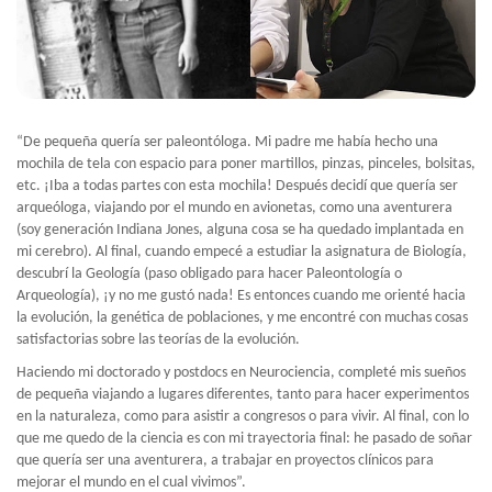
“De pequeña quería ser paleontóloga. Mi padre me había hecho una
mochila de tela con espacio para poner martillos, pinzas, pinceles, bolsitas,
etc. ¡Iba a todas partes con esta mochila! Después decidí que quería ser
arqueóloga, viajando por el mundo en avionetas, como una aventurera
(soy generación Indiana Jones, alguna cosa se ha quedado implantada en
mi cerebro). Al final, cuando empecé a estudiar la asignatura de Biología,
descubrí la Geología (paso obligado para hacer Paleontología o
Arqueología), ¡y no me gustó nada! Es entonces cuando me orienté hacia
la evolución, la genética de poblaciones, y me encontré con muchas cosas
satisfactorias sobre las teorías de la evolución.
Haciendo mi doctorado y postdocs en Neurociencia, completé mis sueños
de pequeña viajando a lugares diferentes, tanto para hacer experimentos
en la naturaleza, como para asistir a congresos o para vivir. Al final, con lo
que me quedo de la ciencia es con mi trayectoria final: he pasado de soñar
que quería ser una aventurera, a trabajar en proyectos clínicos para
mejorar el mundo en el cual vivimos”.