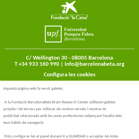
C/ Wellington 30 - 08005 Barcelona
T +34 933 160 990 |
info@barcelonabeta.org
Configura les cookies
Aquesta pàgina web fa servir galetes.
A la Fundació BarcelonaBeta Brain Research Center utilitzem galetes
pròpies i de tercers per millorar els nostres serveis i mostrar-te
publicitat relacionada amb les seves preferències mitjançant l’anàlisi dels
teus hàbits de navegació.
@BarcelonaBeta
Pots configurar-les al panel donant-li a GUARDAR o acceptar-les totes