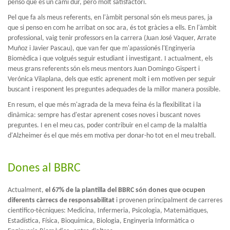
penso que és un camí dur, però molt satisfactori.
Pel que fa als meus referents, en l'àmbit personal són els meus pares, ja
que si penso en com he arribat on soc ara, és tot gràcies a ells. En l'àmbit
professional, vaig tenir professors en la carrera (Juan José Vaquer, Arrate
Muñoz i Javier Pascau), que van fer que m'apassionés l'Enginyeria
Biomèdica i que volgués seguir estudiant i investigant. I actualment, els
meus grans referents són els meus mentors Juan Domingo Gispert i
Verónica Vilaplana, dels que estic aprenent molt i em motiven per seguir
buscant i responent les preguntes adequades de la millor manera possible.
En resum, el que més m'agrada de la meva feina és la flexibilitat i la
dinàmica: sempre has d'estar aprenent coses noves i buscant noves
preguntes. I en el meu cas, poder contribuir en el camp de la malaltia
d'Alzheimer és el que més em motiva per donar-ho tot en el meu treball.
Dones al BBRC
Actualment,
el 67% de la plantilla del BBRC són dones que ocupen
diferents càrrecs de responsabilitat
i provenen principalment de carreres
cientifico-tècniques: Medicina, Infermeria, Psicologia, Matemàtiques,
Estadística, Física, Bioquímica, Biologia, Enginyeria Informàtica o