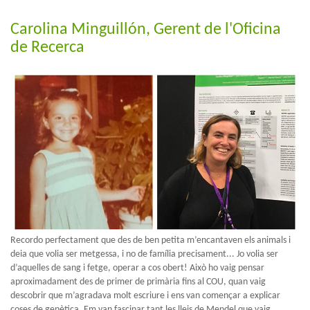
Carolina Minguillón, Gerent de l'Oficina
de Recerca
Recordo perfectament que des de ben petita m’encantaven els animals i
deia que volia ser metgessa, i no de família precisament... Jo volia ser
d’aquelles de sang i fetge, operar a cos obert! Això ho vaig pensar
aproximadament des de primer de primària fins al COU, quan vaig
descobrir que m’agradava molt escriure i ens van començar a explicar
coses de genètica. Em van fascinar tant les lleis de Mendel que vaig