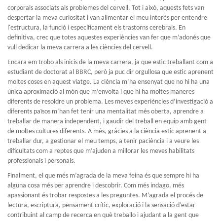
corporals associats als problemes del cervell. Tot i això, aquests fets van
despertar la meva curiositat i van alimentar el meu interès per entendre
l'estructura, la funció i específicament els trastorns cerebrals. En
definitiva, crec que totes aquestes experiències van fer que m’adonés que
vull dedicar la meva carrera a les ciències del cervell.
Encara em trobo als inicis de la meva carrera, ja que estic treballant com a
estudiant de doctorat al BBRC, però ja puc dir orgullosa que estic aprenent
moltes coses en aquest viatge. La ciència m’ha ensenyat que no hi ha una
única aproximació al món que m’envolta i que hi ha moltes maneres
diferents de resoldre un problema. Les meves experiències d’investigació a
diferents països m’han fet tenir una mentalitat més oberta, aprendre a
treballar de manera independent, i gaudir del treball en equip amb gent
de moltes cultures diferents. A més, gràcies a la ciència estic aprenent a
treballar dur, a gestionar el meu temps, a tenir paciència i a veure les
dificultats com a reptes que m’ajuden a millorar les meves habilitats
professionals i personals.
Finalment, el que més m’agrada de la meva feina és que sempre hi ha
alguna cosa més per aprendre i descobrir. Com més indago, més
apassionant és trobar respostes a les preguntes. M’agrada el procés de
lectura, escriptura, pensament crític, exploració i la sensació d’estar
contribuint al camp de recerca en què treballo i ajudant a la gent que