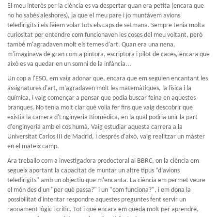
El meu interès per la ciència es va despertar quan era petita (encara que
no ho sabés aleshores), ja que el meu pare i jo muntàvem avions
teledirigits i els fèiem volar tots els caps de setmana. Sempre tenia molta
curiositat per entendre com funcionaven les coses del meu voltant, però
també m'agradaven molt els temes d'art. Quan era una nena,
m'imaginava de gran com a pintora, escriptora i pilot de caces, encara que
això es va quedar en un somni de la infància...
Un cop a l'ESO, em vaig adonar que, encara que em seguien encantant les
assignatures d'art, m'agradaven molt les matemàtiques, la física i la
química, i vaig començar a pensar que podia buscar feina en aquestes
branques. No tenia molt clar què volia fer fins que vaig descobrir que
existia la carrera d'Enginyeria Biomèdica, en la qual podria unir la part
d'enginyeria amb el cos humà. Vaig estudiar aquesta carrera a la
Universitat Carlos III de Madrid, i després d'això, vaig realitzar un màster
en el mateix camp.
Ara treballo com a investigadora predoctoral al BBRC, on la ciència em
segueix aportant la capacitat de muntar un altre tipus “d’avions
teledirigits" amb un objectiu que m'encanta. La ciència em permet veure
el món des d'un "per què passa?" i un "com funciona?", i em dona la
possibilitat d'intentar respondre aquestes preguntes fent servir un
raonament lògic i crític. Tot i que encara em queda molt per aprendre,