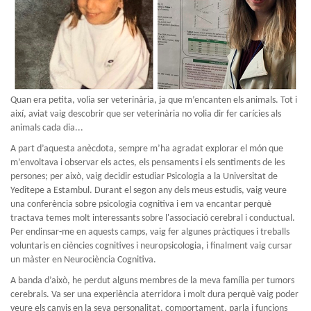
Quan era petita, volia ser veterinària, ja que m’encanten els animals. Tot i
així, aviat vaig descobrir que ser veterinària no volia dir fer carícies als
animals cada dia...
A part d’aquesta anècdota, sempre m’ha agradat explorar el món que
m’envoltava i observar els actes, els pensaments i els sentiments de les
persones; per això, vaig decidir estudiar Psicologia a la Universitat de
Yeditepe a Estambul. Durant el segon any dels meus estudis, vaig veure
una conferència sobre psicologia cognitiva i em va encantar perquè
tractava temes molt interessants sobre l'associació cerebral i conductual.
Per endinsar-me en aquests camps, vaig fer algunes pràctiques i treballs
voluntaris en ciències cognitives i neuropsicologia, i finalment vaig cursar
un màster en Neurociència Cognitiva.
A banda d’això, he perdut alguns membres de la meva família per tumors
cerebrals. Va ser una experiència aterridora i molt dura perquè vaig poder
veure els canvis en la seva personalitat, comportament, parla i funcions