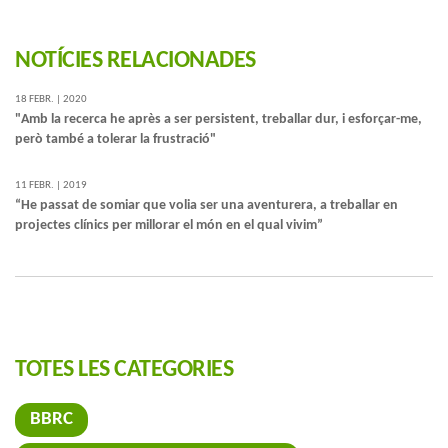
NOTÍCIES RELACIONADES
18 FEBR. | 2020
"Amb la recerca he après a ser persistent, treballar dur, i esforçar-me,
però també a tolerar la frustració"
11 FEBR. | 2019
“He passat de somiar que volia ser una aventurera, a treballar en
projectes clínics per millorar el món en el qual vivim”
TOTES LES CATEGORIES
BBRC