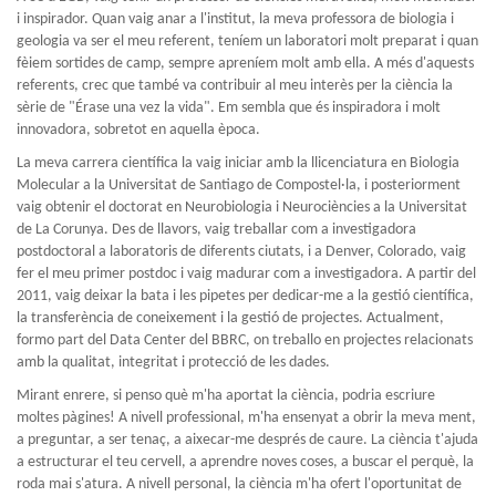
i inspirador. Quan vaig anar a l'institut, la meva professora de biologia i
geologia va ser el meu referent, teníem un laboratori molt preparat i quan
fèiem sortides de camp, sempre apreníem molt amb ella. A més d'aquests
referents, crec que també va contribuir al meu interès per la ciència la
sèrie de "Érase una vez la vida". Em sembla que és inspiradora i molt
innovadora, sobretot en aquella època.
La meva carrera científica la vaig iniciar amb la llicenciatura en Biologia
Molecular a la Universitat de Santiago de Compostel·la, i posteriorment
vaig obtenir el doctorat en Neurobiologia i Neurociències a la Universitat
de La Corunya. Des de llavors, vaig treballar com a investigadora
postdoctoral a laboratoris de diferents ciutats, i a Denver, Colorado, vaig
fer el meu primer postdoc i vaig madurar com a investigadora. A partir del
2011, vaig deixar la bata i les pipetes per dedicar-me a la gestió científica,
la transferència de coneixement i la gestió de projectes. Actualment,
formo part del Data Center del BBRC, on treballo en projectes relacionats
amb la qualitat, integritat i protecció de les dades.
Mirant enrere, si penso què m'ha aportat la ciència, podria escriure
moltes pàgines! A nivell professional, m'ha ensenyat a obrir la meva ment,
a preguntar, a ser tenaç, a aixecar-me després de caure. La ciència t'ajuda
a estructurar el teu cervell, a aprendre noves coses, a buscar el perquè, la
roda mai s'atura. A nivell personal, la ciència m'ha ofert l'oportunitat de