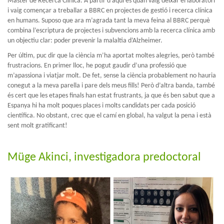
Màster de Recerca Clínica. A partir d’aquí és quan vaig deixar el laboratori
i vaig començar a treballar a BBRC en projectes de gestió i recerca clínica
en humans. Suposo que ara m’agrada tant la meva feina al BBRC perquè
combina l’escriptura de projectes i subvencions amb la recerca clínica amb
un objectiu clar: poder prevenir la malaltia d’Alzheimer.
Per últim, puc dir que la ciència m’ha aportat moltes alegries, però també
frustracions. En primer lloc, he pogut gaudir d’una professió que
m’apassiona i viatjar molt. De fet, sense la ciència probablement no hauria
conegut a la meva parella i pare dels meus fills! Però d’altra banda, també
és cert que les etapes finals han estat frustrants, ja que és ben sabut que a
Espanya hi ha molt poques places i molts candidats per cada posició
científica. No obstant, crec que el camí en global, ha valgut la pena i està
sent molt gratificant!
Müge Akinci, investigadora predoctoral