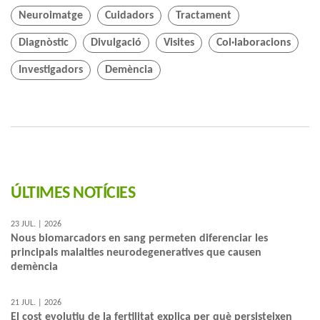
Neuroimatge
Cuidadors
Tractament
Diagnòstic
Divulgació
Visites
Col·laboracions
Investigadors
Demència
ÚLTIMES NOTÍCIES
23 JUL. | 2026
Nous biomarcadors en sang permeten diferenciar les
principals malalties neurodegeneratives que causen
demència
21 JUL. | 2026
El cost evolutiu de la fertilitat explica per què persisteixen