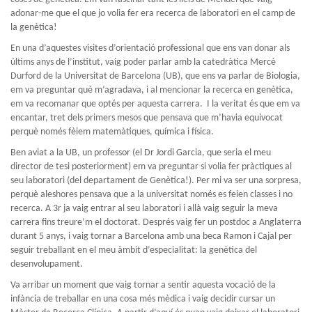
adonar-me que el que jo volia fer era recerca de laboratori en el camp de
la genètica!
En una d’aquestes visites d’orientació professional que ens van donar als
últims anys de l’institut, vaig poder parlar amb la catedràtica Mercè
Durford de la Universitat de Barcelona (UB), que ens va parlar de Biologia,
em va preguntar què m’agradava, i al mencionar la recerca en genètica,
em va recomanar que optés per aquesta carrera. I la veritat és que em va
encantar, tret dels primers mesos que pensava que m’havia equivocat
perquè només fèiem matemàtiques, química i física.
Ben aviat a la UB, un professor (el Dr Jordi Garcia, que seria el meu
director de tesi posteriorment) em va preguntar si volia fer pràctiques al
seu laboratori (del departament de Genètica!). Per mi va ser una sorpresa,
perquè aleshores pensava que a la universitat només es feien classes i no
recerca. A 3r ja vaig entrar al seu laboratori i allà vaig seguir la meva
carrera fins treure’m el doctorat. Després vaig fer un postdoc a Anglaterra
durant 5 anys, i vaig tornar a Barcelona amb una beca Ramon i Cajal per
seguir treballant en el meu àmbit d’especialitat: la genètica del
desenvolupament.
Va arribar un moment que vaig tornar a sentir aquesta vocació de la
infància de treballar en una cosa més mèdica i vaig decidir cursar un