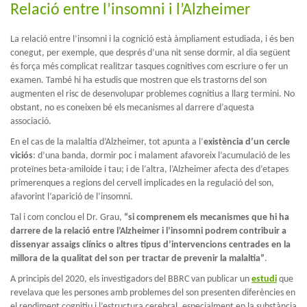
Relació entre l’insomni i l’Alzheimer
La relació entre l’insomni i la cognició està àmpliament estudiada, i és ben
conegut, per exemple, que després d’una nit sense dormir, al dia següent
és força més complicat realitzar tasques cognitives com escriure o fer un
examen. També hi ha estudis que mostren que els trastorns del son
augmenten el risc de desenvolupar problemes cognitius a llarg termini. No
obstant, no es coneixen bé els mecanismes al darrere d’aquesta
associació.
En el cas de la malaltia d’Alzheimer, tot apunta a l’
existència d’un cercle
viciós
: d’una banda, dormir poc i malament afavoreix l’acumulació de les
proteïnes beta-amiloide i tau; i de l’altra, l’Alzheimer afecta des d’etapes
primerenques a regions del cervell implicades en la regulació del son,
afavorint l’aparició de l’insomni.
Tal i com conclou el Dr. Grau,
“si comprenem els mecanismes que hi ha
darrere de la relació entre l’Alzheimer i l’insomni podrem contribuir a
dissenyar assaigs clínics o altres tipus d’intervencions centrades en la
millora de la qualitat del son per tractar de prevenir la malaltia”
.
A principis del 2020, els investigadors del BBRC van publicar un
estudi
que
revelava que les persones amb problemes del son presenten diferències en
el rendiment cognitiu i l’estructura cerebral, especialment en la substància