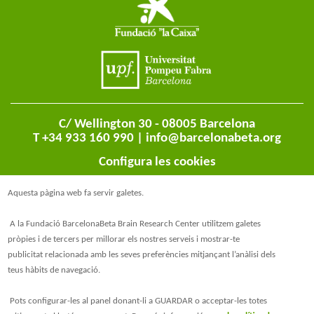
C/ Wellington 30 - 08005 Barcelona
T +34 933 160 990 |
info@barcelonabeta.org
Configura les cookies
Aquesta pàgina web fa servir galetes.
A la Fundació BarcelonaBeta Brain Research Center utilitzem galetes
pròpies i de tercers per millorar els nostres serveis i mostrar-te
publicitat relacionada amb les seves preferències mitjançant l’anàlisi dels
teus hàbits de navegació.
@BarcelonaBeta
Pots configurar-les al panel donant-li a GUARDAR o acceptar-les totes