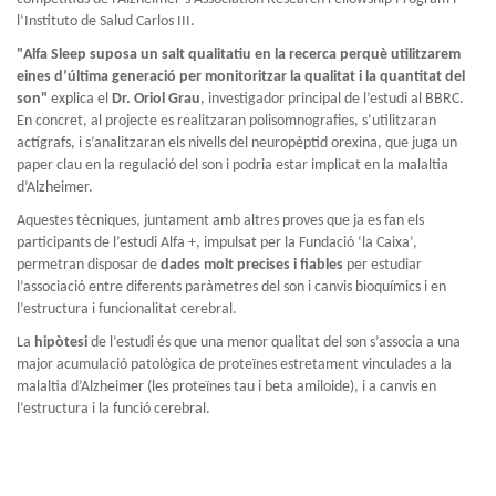
l’Instituto de Salud Carlos III.
"Alfa Sleep suposa un salt qualitatiu en la recerca perquè utilitzarem
eines d’última generació per monitoritzar la qualitat i la quantitat del
son"
explica el
Dr. Oriol Grau
, investigador principal de l’estudi al BBRC.
En concret, al projecte es realitzaran polisomnografies, s’utilitzaran
actígrafs, i s’analitzaran els nivells del neuropèptid orexina, que juga un
paper clau en la regulació del son i podria estar implicat en la malaltia
d’Alzheimer.
Aquestes tècniques, juntament amb altres proves que ja es fan els
participants de l’estudi Alfa +, impulsat per la Fundació ‘la Caixa’,
permetran disposar de
dades molt precises i fiables
per estudiar
l’associació entre diferents paràmetres del son i canvis bioquímics i en
l’estructura i funcionalitat cerebral.
La
hipòtesi
de l’estudi és que una menor qualitat del son s’associa a una
major acumulació patològica de proteïnes estretament vinculades a la
malaltia d’Alzheimer (les proteïnes tau i beta amiloide), i a canvis en
l’estructura i la funció cerebral.