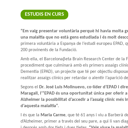
ESTUDIS EN CURS
“Em vaig presentar voluntària perquè hi havia molta ge
una malaltia que no està gens estudiada i és molt des
primera voluntària a Espanya de l’estudi europeu EPAD, qu
200 provinents de la Fundació.
Amb ella, el Barcelonaβeta Brain Research Center de la F
procediment que culminarà amb els primers assaigs clíni
Dementia (EPAD), un projecte que té per objectiu disposar
realitzar assaigs clínics per retardar o alentir l’aparició 
Segons el
Dr. José Luis Molinuevo, co-líder d’EPAD i dir
Maragall, l’“EPAD és una oportunitat única per oferir 
Alzheimer la possibilitat d’accedir a l’assaig clínic més
d’aquesta malaltia”.
I és que la
Maria Carme
, que té 61 anys i viu a Barberà de
d’Alzheimer, primer a través del seu pare, a qui li van diag
i després amb dos tiets i dues tietes.
“Vaig viure la malalt