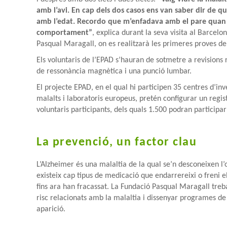
amb l’avi. En cap dels dos casos ens van saber dir de q
amb l’edat. Recordo que m’enfadava amb el pare quan f
comportament”
, explica durant la seva visita al Barce
Pasqual Maragall, on es realitzarà les primeres proves de 
Els voluntaris de l’EPAD s’hauran de sotmetre a revisions
de ressonància magnètica i una punció lumbar.
El projecte EPAD, en el qual hi participen 35 centres d’inv
malalts i laboratoris europeus, pretén configurar un regi
voluntaris participants, dels quals 1.500 podran participar
La prevenció, un factor clau
L’Alzheimer és una malaltia de la qual se’n desconeixen l’o
existeix cap tipus de medicació que endarrereixi o freni e
fins ara han fracassat. La Fundació Pasqual Maragall treba
risc relacionats amb la malaltia i dissenyar programes de
aparició.