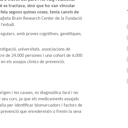
uè es tractava, sinó que ho van vincular
eia segons quines coses, tenia canvis de
lonaβeta Brain Research Center de la Fundació
l’estudi.
 regulars, amb proves cognitives, genètiques,
estigació, universitats, associacions de
stre de 24.000 persones i una cohort de 6.000
 en els assajos clínics de prevenció.
rigen i les causes, es diagnostica tard i no
l seu curs, ja que els medicaments assajats
lla per identificar biomarcadors i factors de
 prevenció que enredereixin o frenin la seva