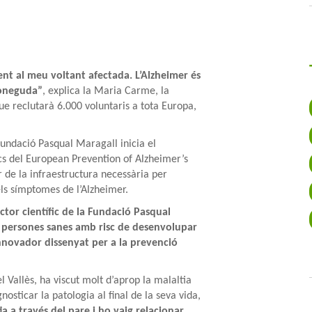
nt al meu voltant afectada. L’Alzheimer és
coneguda”
, explica la Maria Carme, la
e reclutarà 6.000 voluntaris a tota Europa,
undació Pasqual Maragall inicia el
cs del European Prevention of Alzheimer’s
 de la infraestructura necessària per
dels símptomes de l’Alzheimer.
ector científic de la Fundació Pasqual
a persones sanes amb risc de desenvolupar
 innovador dissenyat per a la prevenció
l Vallès, ha viscut molt d’aprop la malaltia
nosticar la patologia al final de la seva vida,
ia a través del pare i ho vaig relacionar