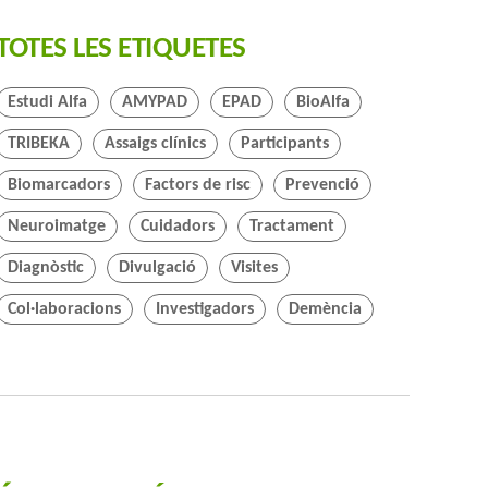
TOTES LES ETIQUETES
Estudi Alfa
AMYPAD
EPAD
BioAlfa
TRIBEKA
Assaigs clínics
Participants
Biomarcadors
Factors de risc
Prevenció
Neuroimatge
Cuidadors
Tractament
Diagnòstic
Divulgació
Visites
Col·laboracions
Investigadors
Demència