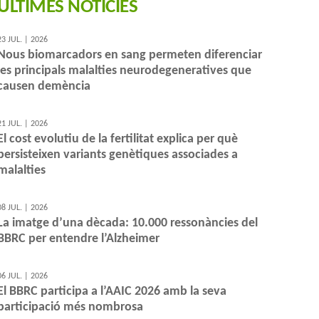
ÚLTIMES NOTÍCIES
23 JUL. | 2026
Nous biomarcadors en sang permeten diferenciar
les principals malalties neurodegeneratives que
causen demència
21 JUL. | 2026
El cost evolutiu de la fertilitat explica per què
persisteixen variants genètiques associades a
malalties
08 JUL. | 2026
La imatge d’una dècada: 10.000 ressonàncies del
BBRC per entendre l’Alzheimer
06 JUL. | 2026
El BBRC participa a l’AAIC 2026 amb la seva
participació més nombrosa