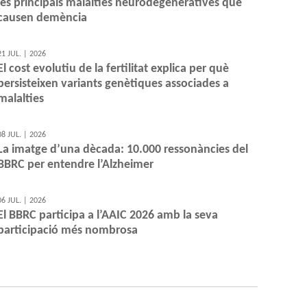
les principals malalties neurodegeneratives que
causen demència
21 JUL. | 2026
El cost evolutiu de la fertilitat explica per què
persisteixen variants genètiques associades a
malalties
08 JUL. | 2026
La imatge d’una dècada: 10.000 ressonàncies del
BBRC per entendre l’Alzheimer
06 JUL. | 2026
El BBRC participa a l’AAIC 2026 amb la seva
participació més nombrosa