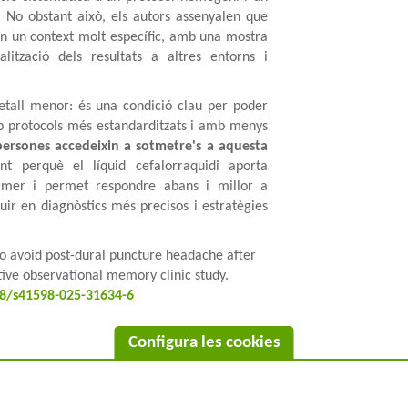
. No obstant això, els autors assenyalen que
t en un context molt específic, amb una mostra
lització dels resultats a altres entorns i
detall menor: és una condició clau per poder
b protocols més estandarditzats i amb menys
 persones accedeixin a sotmetre's a aquesta
nt perquè el líquid cefalorraquidi aporta
imer i permet respondre abans i millor a
ir en diagnòstics més precisos i estratègies
 to avoid post-dural puncture headache after
tive observational memory clinic study.
38/s41598-025-31634-6
Configura les cookies