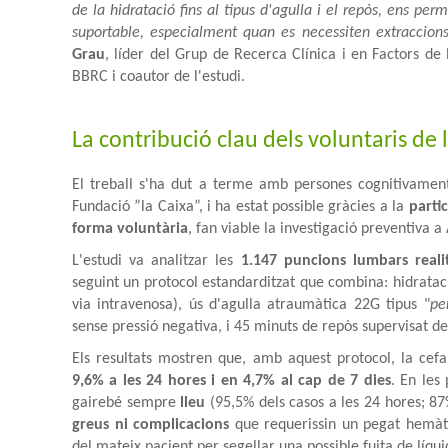
de la hidratació fins al tipus d'agulla i el repòs, ens pe
suportable, especialment quan es necessiten extraccio
Grau
, líder del Grup de Recerca Clínica i en Factors de
BBRC i coautor de l'estudi.
La contribució clau dels voluntaris de
El treball s'ha dut a terme amb persones cognitivamen
Fundació ”la Caixa”, i ha estat possible gràcies a la
parti
forma voluntària
, fan viable la investigació preventiva 
L'estudi va analitzar les
1.147 puncions lumbars reali
seguint un protocol estandarditzat que combina: hidratac
via intravenosa), ús d'agulla atraumàtica 22G tipus "
pe
sense pressió negativa, i 45 minuts de repòs supervisat 
Els resultats mostren que, amb aquest protocol, la cef
9,6% a les 24 hores i en 4,7% al cap de 7 dies
. En les
gairebé sempre
lleu
(95,5% dels casos a les 24 hores; 87
greus ni complicacions
que requerissin un pegat hemàti
del mateix pacient per segellar una possible fuita de líqui