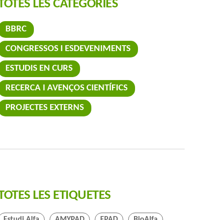
TOTES LES CATEGORIES
BBRC
CONGRESSOS I ESDEVENIMENTS
ESTUDIS EN CURS
RECERCA I AVENÇOS CIENTÍFICS
PROJECTES EXTERNS
 durant una punció lumbar
TOTES LES ETIQUETES
Estudi Alfa
AMYPAD
EPAD
BioAlfa