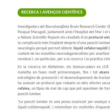
RECERCA I AVENÇOS CIENTÍFICS
I
nvestigadors del Barcelonaβeta Brain Research Center (B
Pasqual Maragall, juntament amb l'Hospital del Mar i el 
a
Nature Scientific Reports
els resultats d'un
protocol est
la complicació més freqüent després d'una punció lumbar
neurologia perquè permet obtenir
líquid cefalorraquidi 
context de les malalties neurodegeneratives per analitza
cerebral i, en particular, per a la recerca i la pràctica clín
En la recerca en Alzheimer, els biomarcadors en LCR
malaltia en fases molt primerenques, fins i tot
abans
estratègies de prevenció i el desenvolupament de tractam
ha avaluat un protocol que redueix un dels efectes sec
cefalea,
un tipus de mal de cap que pot aparèixer de form
punció lumbar.
"La punció lumbar és una prova essencial per avançar e
líquid cefalorraquidi, i minimitzar les molèsties d'aques