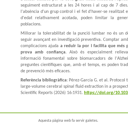
seguiment estructurat a les 24 hores i al cap de 7 dies
l'absència d'un grup control i el fet d'haver-se realitza
d'edat relativament acotada, poden limitar la genera
poblacions.
Millorar la tolerabilitat de la punció lumbar no és un 
seguir avançant en investigació preventiva. Comptar am
complicacions ajuda
a reduir la por i facilita que més
prova amb confiança
. Això és especialment relleva
informació fonamental sobre biomarcadors de l'Alzhe
preguntes científiques que, amb el temps, es poden tradu
de prevenció més eficaces.
Referència bibliogràfica
: Pérez-García G. et al. Protocol
large-volume cerebral spinal fluid extraction in a prospec
Scientific Reports (2026) 16:1931.
https://doi.org/10.10
Aquesta pàgina web fa servir galetes.