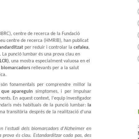
BRC), centre de recerca de la Fundació
seu centre de recerca (HMRIB), han publicat
andarditzat
per reduir i controlar la
cefalea
,
. La punció lumbar és una prova clau en
(LCR)
, una mostra especialment valuosa en el
r
biomarcadors
rellevants per a la salut
ica.
 són fonamentals per comprendre millor la
 que apareguin
símptomes, i per impulsar
ents. En aquest context, l'equip investigador
undaris més habituals de la punció lumbar:
la
a transitòria després de la realització d'una
n l'estudi dels biomarcadors d'Alzheimer en
ta prova és clau. Estandarditzar cada pas, des