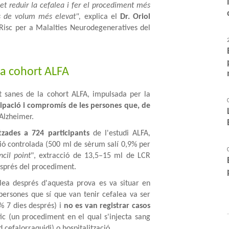
rmet reduir la cefalea i fer el procediment més
ns de volum més elevat",
explica el
Dr. Oriol
 Risc per a Malalties Neurodegeneratives del
 la cohort ALFA
t sanes de la cohort ALFA, impulsada per la
cipació i compromís de les persones que, de
a Alzheimer.
tzades a 724 participants
de l'estudi ALFA,
ió controlada (500 ml de sèrum salí 0,9% per
ncil point
", extracció de 13,5–15 ml de LCR
després del procediment.
alea després d'aquesta prova es va situar en
 persones que sí que van tenir cefalea va ser
% 7 dies després) i
no es van registrar casos
c (un procediment en el qual s'injecta sang
d cefalorraquidi) o hospitalització.