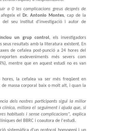
duir a 0 les complicacions greus després de
afegeix el
Dr. Antonio Montes
, cap de la
 del seu institut d'investigació i autor de
inclou un grup control
, els investigadors
 seus resultats amb la literatura existent. En
taxes de cefalea post-punció a 24 hores del
 reporten esdeveniments més severs com
1,4%), mentre que en aquest estudi no es van
4 hores, la cefalea va ser més freqüent en
de massa corporal baix o molt alt, i quan la
ia dels nostres participants sigui la millor
a clínica, millora el seguiment i ajuda que, si
es habituals i sense complicacions",
explica
líniques del BBRC i coautora de l'estudi.
cació sistemàtica d'un protocol homogeni i un