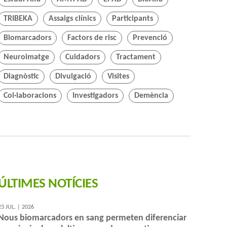
TRIBEKA
Assaigs clínics
Participants
Biomarcadors
Factors de risc
Prevenció
Neuroimatge
Cuidadors
Tractament
Diagnòstic
Divulgació
Visites
Col·laboracions
Investigadors
Demència
ÚLTIMES NOTÍCIES
23 JUL. | 2026
Nous biomarcadors en sang permeten diferenciar