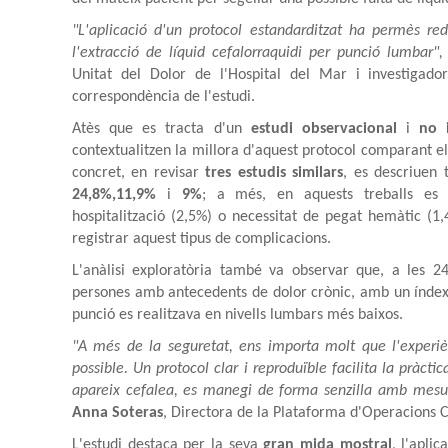
"L'aplicació d'un protocol estandarditzat ha permès re
l'extracció de líquid cefalorraquidi per punció lumbar",
Unitat del Dolor de l'Hospital del Mar i investigador
correspondència de l'estudi.
Atès que es tracta d'un
estudi observacional
i
no 
contextualitzen la millora d'aquest protocol comparant els
concret, en revisar
tres estudis similars
, es descriuen 
24,8%,11,9%
i
9%
; a més, en aquests treballs es
hospitalització (2,5%) o necessitat de pegat hemàtic (
registrar aquest tipus de complicacions.
L'anàlisi exploratòria també va observar que, a les 2
persones amb antecedents de dolor crònic, amb un índex 
punció es realitzava en nivells lumbars més baixos.
"A més de la seguretat, ens importa molt que l'experiènc
possible. Un protocol clar i reproduïble facilita la pràctic
apareix cefalea, es manegi de forma senzilla amb mesur
Anna Soteras
, Directora de la Plataforma d'Operacions C
L'estudi destaca per la seva
gran mida mostral
, l'apli