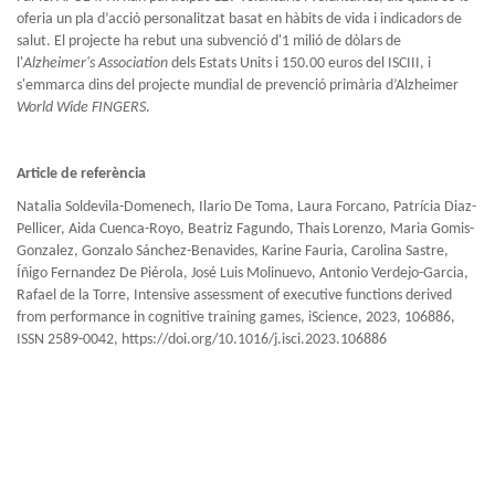
oferia un pla d’acció personalitzat basat en hàbits de vida i indicadors de
salut. El projecte ha rebut una subvenció d'1 milió de dòlars de
l'
Alzheimer's Association
dels Estats Units i 150.00 euros del ISCIII, i
s'emmarca dins del projecte mundial de prevenció primària d’Alzheimer
World Wide FINGERS
.
Article de referència
Natalia Soldevila-Domenech, Ilario De Toma, Laura Forcano, Patrícia Diaz-
Pellicer, Aida Cuenca-Royo, Beatriz Fagundo, Thais Lorenzo, Maria Gomis-
Gonzalez, Gonzalo Sánchez-Benavides, Karine Fauria, Carolina Sastre,
Íñigo Fernandez De Piérola, José Luis Molinuevo, Antonio Verdejo-Garcia,
Rafael de la Torre, Intensive assessment of executive functions derived
from performance in cognitive training games, iScience, 2023, 106886,
ISSN 2589-0042, https://doi.org/10.1016/j.isci.2023.106886