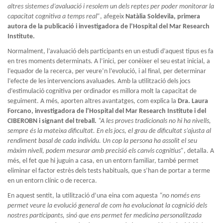
altres sistemes d’avaluació i resolem un dels reptes per poder monitorar la
capacitat cognitiva a temps real”
, afegeix
Natàlia Soldevila, primera
autora de la publicació i investigadora de l’Hospital del Mar Research
Institute.
Normalment, l’avaluació dels participants en un estudi d’aquest tipus es fa
en tres moments determinats. A l’inici, per conèixer el seu estat inicial, a
l’equador de la recerca, per veure’n l’evolució, i al final, per determinar
l’efecte de les intervencions avaluades. Amb la utilització dels jocs
d’estimulació cognitiva per ordinador es millora molt la capacitat de
seguiment. A més, aporten altres avantatges, com explica la
Dra. Laura
Forcano, investigadora de l’Hospital del Mar Research Institute i del
CIBEROBN i signant del treball.
“A les proves tradicionals no hi ha nivells,
sempre és la mateixa dificultat. En els jocs, el grau de dificultat s’ajusta al
rendiment basal de cada individu. Un cop la persona ha assolit el seu
màxim nivell, podem mesurar amb precisió els canvis cognitius”
, detalla. A
més, el fet que hi juguin a casa, en un entorn familiar, també permet
eliminar el factor estrès dels tests habituals, que s’han de portar a terme
en un entorn clínic o de recerca.
En aquest sentit, la utilització d’una eina com aquesta
“no només ens
permet veure la evolució general de com ha evolucionat la cognició dels
nostres participants, sinó que ens permet fer medicina personalitzada