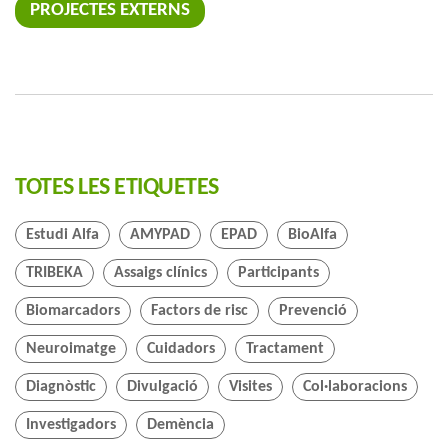
PROJECTES EXTERNS
TOTES LES ETIQUETES
Estudi Alfa
AMYPAD
EPAD
BioAlfa
TRIBEKA
Assaigs clínics
Participants
Biomarcadors
Factors de risc
Prevenció
Neuroimatge
Cuidadors
Tractament
Diagnòstic
Divulgació
Visites
Col·laboracions
Investigadors
Demència