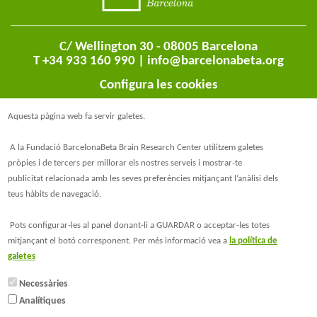
C/ Wellington 30 - 08005 Barcelona
T +34 933 160 990 |
info@barcelonabeta.org
Configura les cookies
Aquesta pàgina web fa servir galetes.
A la Fundació BarcelonaBeta Brain Research Center utilitzem galetes
pròpies i de tercers per millorar els nostres serveis i mostrar-te
publicitat relacionada amb les seves preferències mitjançant l’anàlisi dels
teus hàbits de navegació.
@BarcelonaBeta
Pots configurar-les al panel donant-li a GUARDAR o acceptar-les totes
mitjançant el botó corresponent. Per més informació vea a
la política de
@barcelonabeta.bsky.social
galetes
Necessàries
Analítiques
© Barcelonaβeta Brain Research Center