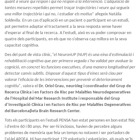
quant a veure qui respon i qui no respon a la intervenció. L’adquisició de
tantes mesures repetides permet traçar trajectòries i veure qui segueix
una millor trajectòria i qui no, i estudiar els motius”
afegeix Natàlia
Soldevila. En un cas d’aplicació en un pacient o participant en un estudi,
pot permetre adaptar el tractament a la seva resposta sense haver
d’esperar al final de la recerca. A l’estudi, això es va poder comprovar en
quatre dels participants, en els que no s’observa cap millora en la seva
capacitat cognitiva.
Des del punt de vista clínic,
“el NeuronUP (NUP) és una eina d’estimulació i
rehabilitació cognitiva que per primera vegada s’ha validat per avaluar la
cognició, en concret les funcions executives, d’una manera longitudinal per
detectar canvis subtils. Disposar d’aquest tipus d’eines serà clau per
valorar l’eficàcia de les intervencions per prevenir el deteriorament
cognitiu”
, valora el
Dr. Oriol Grau, neuròleg i coordinador del Grup de
Recerca Clínica i en Factors de Risc per Malalties Neurodegeneratives
de l’Hospital del Mar Research Institute i responsable del Grup
d’Investigació Clínica i en Factors de Risc per Malalties Degeneratives
del Barcelonaβeta Brain Research Center.
Tots els participants en l’estudi PENSA han estat persones en bon estat físic
i d’entre 60 i 80 anys. Per ser-hi inclosos, havien de percebre alguns
problemes de memòria que feia un temps no notaven i ser portadors de
l’al·lel APOE4. Hi han participat 129 voluntaris i voluntàries, als quals se’ls