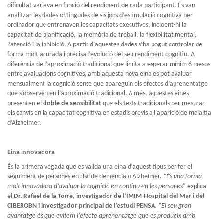
dificultat variava en funció del rendiment de cada participant. Es van
analitzar les dades obtingudes de sis jocs d’estimulació cognitiva per
ordinador que entrenaven les capacitats executives, incloent-hi la
capacitat de planificació, la memòria de treball, la flexibilitat mental,
l’atenció i la inhibició. A partir d’aquestes dades s’ha pogut controlar de
forma molt acurada i precisa l’evolució del seu rendiment cognitiu. A
diferència de l’aproximació tradicional que limita a esperar mínim 6 mesos
entre avaluacions cognitives, amb aquesta nova eina es pot avaluar
mensualment la cognició sense que apareguin els efectes d’aprenentatge
que s’observen en l’aproximació tradicional. A més, aquestes eines
presenten el
doble de sensibilitat
que els tests tradicionals per mesurar
els canvis en la capacitat cognitiva en estadis previs a l’aparició de malaltia
d’Alzheimer.
Eina innovadora
És la primera vegada que es valida una eina d’aquest tipus per fer el
seguiment de persones en risc de demència o Alzheimer.
“És una forma
molt innovadora d’avaluar la cognició en continu en les persones”
explica
el
Dr. Rafael de la Torre, investigador de l’IMIM-Hospital del Mar i del
CIBEROBN i investigador principal de l’estudi PENSA.
“El seu gran
avantatge és que evitem l’efecte aprenentatge que es produeix amb