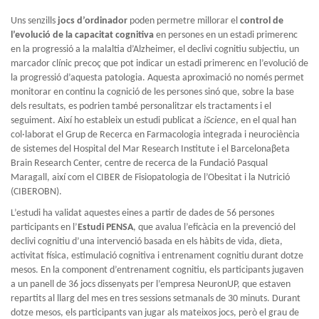
Uns senzills
jocs d’ordinador
poden permetre millorar el
control de
l’evolució de la capacitat cognitiva
en persones en un estadi primerenc
en la progressió a la malaltia d’Alzheimer, el declivi cognitiu subjectiu, un
marcador clínic precoç que pot indicar un estadi primerenc en l’evolució de
la progressió d’aquesta patologia. Aquesta aproximació no només permet
monitorar en continu la cognició de les persones sinó que, sobre la base
dels resultats, es podrien també personalitzar els tractaments i el
seguiment. Així ho estableix un estudi publicat a
iScience
, en el qual han
col·laborat el Grup de Recerca en Farmacologia integrada i neurociència
de sistemes del Hospital del Mar Research Institute i el Barcelonaβeta
Brain Research Center, centre de recerca de la Fundació Pasqual
Maragall, així com el CIBER de Fisiopatologia de l’Obesitat i la Nutrició
(CIBEROBN).
L’estudi ha validat aquestes eines a partir de dades de 56 persones
participants en l’
Estudi PENSA
, que avalua l’eficàcia en la prevenció del
declivi cognitiu d’una intervenció basada en els hàbits de vida, dieta,
activitat física, estimulació cognitiva i entrenament cognitiu durant dotze
mesos. En la component d’entrenament cognitiu, els participants jugaven
a un panell de 36 jocs dissenyats per l’empresa NeuronUP, que estaven
repartits al llarg del mes en tres sessions setmanals de 30 minuts. Durant
dotze mesos, els participants van jugar als mateixos jocs, però el grau de