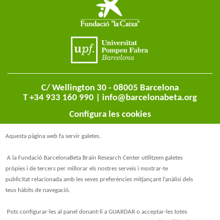
C/ Wellington 30 - 08005 Barcelona
T +34 933 160 990 |
info@barcelonabeta.org
Configura les cookies
Aquesta pàgina web fa servir galetes.
A la Fundació BarcelonaBeta Brain Research Center utilitzem galetes
pròpies i de tercers per millorar els nostres serveis i mostrar-te
publicitat relacionada amb les seves preferències mitjançant l’anàlisi dels
teus hàbits de navegació.
@BarcelonaBeta
Pots configurar-les al panel donant-li a GUARDAR o acceptar-les totes