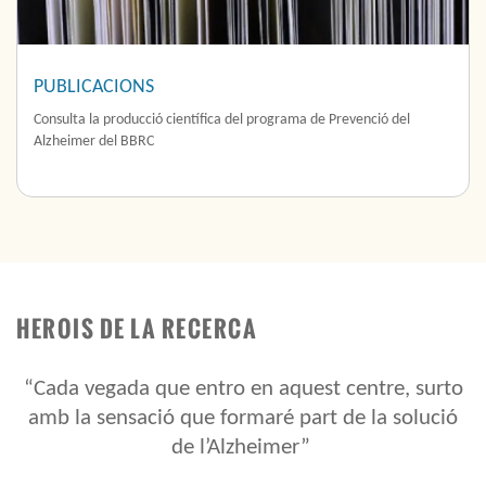
PUBLICACIONS
Consulta la producció científica del programa de Prevenció del
Alzheimer del BBRC
HEROIS DE LA RECERCA
o
“És la meva obligació fer el que sigui per a la
ó
investigació contra l’Alzheimer. Potser en el meu
cas ja no arriba la solució, però sí en els meus
nets.”