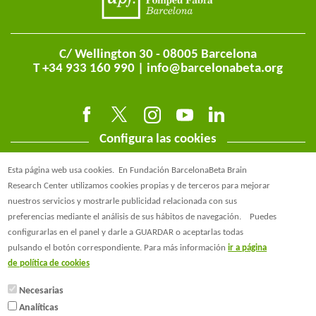
C/ Wellington 30 - 08005 Barcelona
T +34 933 160 990 |
info@barcelonabeta.org
Configura las cookies
Esta página web usa cookies.
En Fundación BarcelonaBeta Brain
Research Center utilizamos cookies propias y de terceros para mejorar
nuestros servicios y mostrarle publicidad relacionada con sus
preferencias mediante el análisis de sus hábitos de navegación.
Puedes
@BarcelonaBeta
configurarlas en el panel y darle a GUARDAR o aceptarlas todas
pulsando el botón correspondiente. Para más información
ir a página
@barcelonabeta.bsky.social
de política de cookies
Necesarias
Analíticas
© Barcelonaβeta Brain Research Center