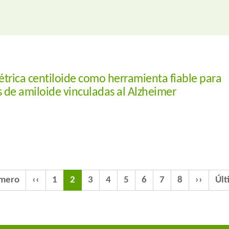
trica centiloide como herramienta fiable para
s de amiloide vinculadas al Alzheimer
imero
‹‹
1
2
3
4
5
6
7
8
››
Últ