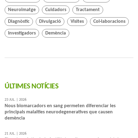
Neuroimatge
Cuidadors
Tractament
Diagnòstic
Divulgació
Visites
Col·laboracions
Investigadors
Demència
ÚLTIMES NOTÍCIES
23 JUL. | 2026
Nous biomarcadors en sang permeten diferenciar les
principals malalties neurodegeneratives que causen
demència
21 JUL. | 2026