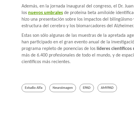
Además, en la jornada inaugural del congreso, el Dr. Jua
los
nuevos umbrales
de proteína beta amiloide identific
hizo una presentación sobre los impactos del bilingüismo y
estructura del cerebro y los biomarcadores del Alzheimer
Estas son sólo algunas de las muestras de la apretada ag
han participado en el gran evento anual de la investigaci
programa repleto de ponencias de los
líderes científico
más de 6.400 profesionales de todo el mundo, y de espaci
científicos más recientes.
Estudio Alfa
Neuroimagen
EPAD
AMYPAD