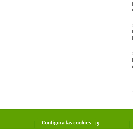
Configura las cookies
C/ Wellington 30 - 08005
Barcelona