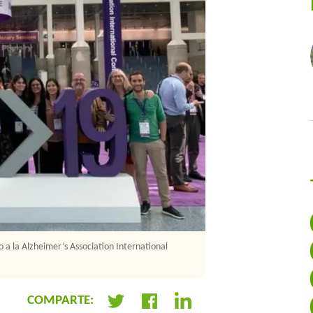
o a la Alzheimer’s Association International
El equipo de investigado
Conference 2019
COMPARTE: