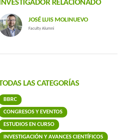
INVESTIGADOR RELACIONADO
JOSÉ LUIS MOLINUEVO
Faculty Alumni
TODAS LAS CATEGORÍAS
BBRC
res del BBRC casi al completo ha asistido a la Alzheimer’s Association Internatio
CONGRESOS Y EVENTOS
ESTUDIOS EN CURSO
INVESTIGACIÓN Y AVANCES CIENTÍFICOS